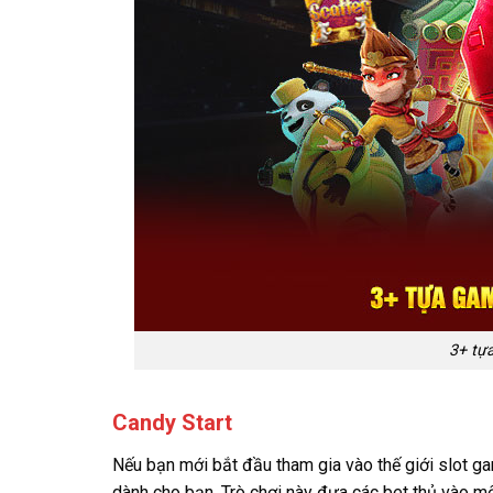
3+ tự
Candy Start
Nếu bạn mới bắt đầu tham gia vào thế giới slot g
dành cho bạn. Trò chơi này đưa các bet thủ vào m