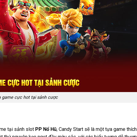
a game cực hot tại sảnh cược
ame tại sảnh slot
PP Nổ Hũ
, Candy Start sẽ là một tựa game thíc
ột thứ nguyên kẹo ngọt đầy màu sắc, với các biểu tượng dễ thươ