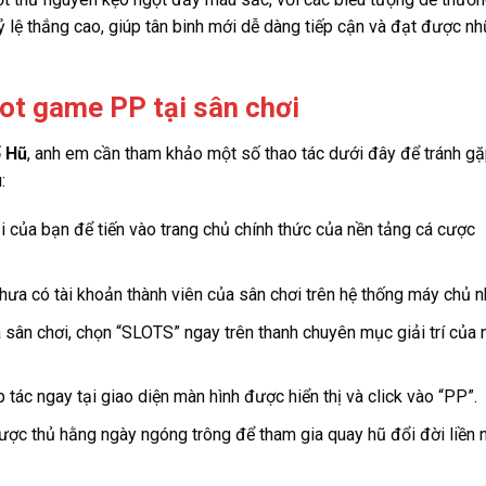
ỷ lệ thắng cao, giúp tân binh mới dễ dàng tiếp cận và đạt được n
lot game PP tại sân chơi
 Hũ
, anh em cần tham khảo một số thao tác dưới đây để tránh gặ
:
ại của bạn để tiến vào trang chủ chính thức của nền tảng cá cược
a có tài khoản thành viên của sân chơi trên hệ thống máy chủ nh
a sân chơi, chọn “SLOTS” ngay trên thanh chuyên mục giải trí của 
ác ngay tại giao diện màn hình được hiển thị và click vào “PP”.
ợc thủ hằng ngày ngóng trông để tham gia quay hũ đổi đời liền 