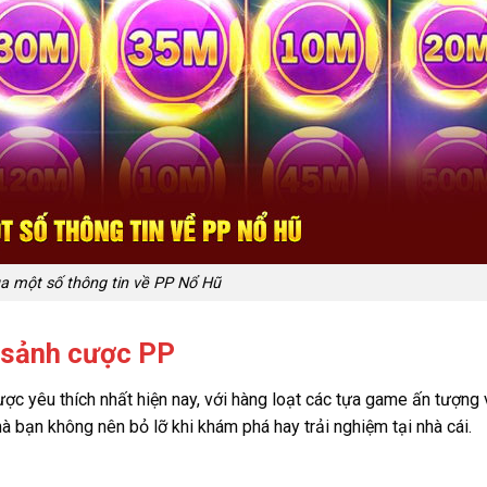
a một số thông tin về PP Nổ Hũ
i sảnh cược PP
c yêu thích nhất hiện nay, với hàng loạt các tựa game ấn tượng 
 bạn không nên bỏ lỡ khi khám phá hay trải nghiệm tại nhà cái.