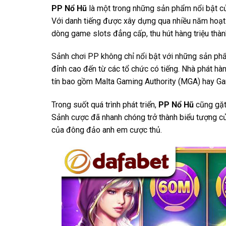
PP Nổ Hũ
là một trong những sản phẩm nổi bật của
Với danh tiếng được xây dựng qua nhiều năm hoạt
dòng game slots đẳng cấp, thu hút hàng triệu thành
Sảnh chơi PP không chỉ nổi bật với những sản ph
đỉnh cao đến từ các tổ chức có tiếng. Nhà phát h
tín bao gồm Malta Gaming Authority (MGA) hay Ga
Trong suốt quá trình phát triển,
PP Nổ Hũ
cũng gặt
Sảnh cược đã nhanh chóng trở thành biểu tượng của 
của đông đảo anh em cược thủ.