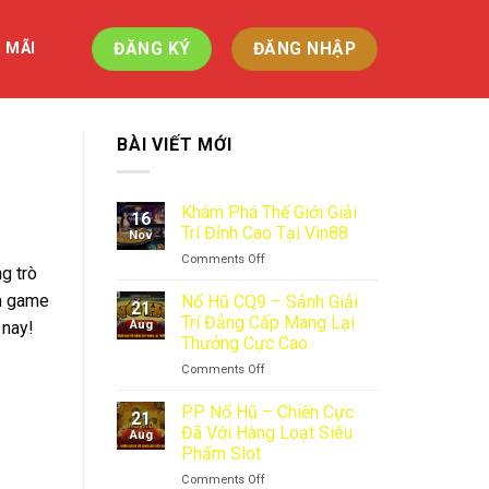
ĐĂNG KÝ
ĐĂNG NHẬP
 MÃI
BÀI VIẾT MỚI
Khám Phá Thế Giới Giải
16
Trí Đỉnh Cao Tại Vin88
Nov
on
Comments Off
ng trò
Khám
Phá
em game
Nổ Hũ CQ9 – Sảnh Giải
21
Thế
Trí Đẳng Cấp Mang Lại
Aug
 nay!
Giới
Thưởng Cực Cao
Giải
on
Comments Off
Trí
Nổ
Đỉnh
Hũ
Cao
PP Nổ Hũ – Chiến Cực
21
CQ9
Tại
Đã Với Hàng Loạt Siêu
Aug
–
Vin88
Phẩm Slot
Sảnh
on
Comments Off
Giải