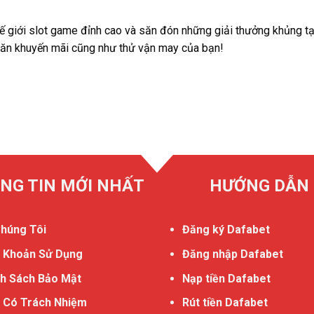
 giới slot game đỉnh cao và săn đón những giải thưởng khủng tạ
 săn khuyến mãi cũng như thử vận may của bạn!
NG TIN MỚI NHẤT
HƯỚNG DẪN
Chúng Tôi
Đăng ký Dafabet
u Khoản Sử Dụng
Đăng nhập Dafabet
nh Sách Bảo Mật
Nạp tiền Dafabet
i Có Trách Nhiệm
Rút tiền Dafabet