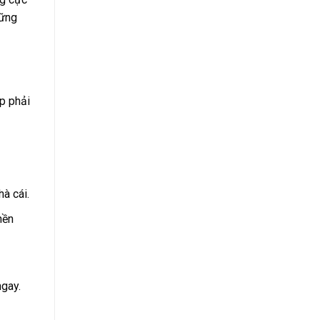
hững
p phải
à cái.
nền
ngay.