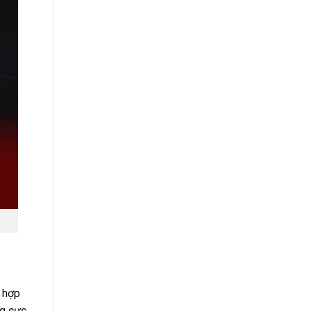
h hợp
ng cực