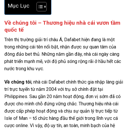
Mục Lục
Về chúng tôi – Thương hiệu nhà cái vươn tầm
quốc tế
Trên thị trường giải trí châu Á, Dafabet hiện đang là một
trong những cái tên nổi bật, nhận được sự quan tâm của
đông đảo bet thủ. Những năm gần đây, nhà cái ngày càng
phát triển mạnh mẽ, với độ phủ sóng rộng rãi ở hầu hết các
nước trong khu vực.
Về chúng tôi
, nhà cái Dafabet chính thức gia nhập làng giải
trí trực tuyến từ năm 2004 với trụ sở chính đặt tại
Philippines. Sau gần 20 năm hoạt động, đơn vị sớm đã có
được cho mình chỗ đứng vững chắc. Thương hiệu nhà cái
được cấp phép hoạt động và chịu sự quản lý trực tiếp từ
Isle of Man – tổ chức hàng đầu thế giới trong lĩnh vực cá
cược online. Vì vậy, độ uy tín, an toàn, minh bạch của hệ