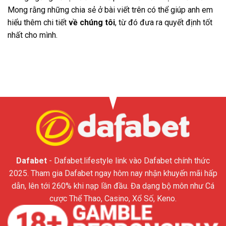
Mong rằng những chia sẻ ở bài viết trên có thể giúp anh em
hiểu thêm chi tiết
về chúng tôi
, từ đó đưa ra quyết định tốt
nhất cho mình.
Dafabet
- Dafabet.lifestyle link vào Dafabet chính thức
2025. Tham gia Dafabet ngay hôm nay nhận khuyến mãi hấp
dẫn, lên tới 260% khi nạp lần đầu. Đa dạng bộ môn như Cá
cược Thể Thao, Casino, Xổ Số, Keno.