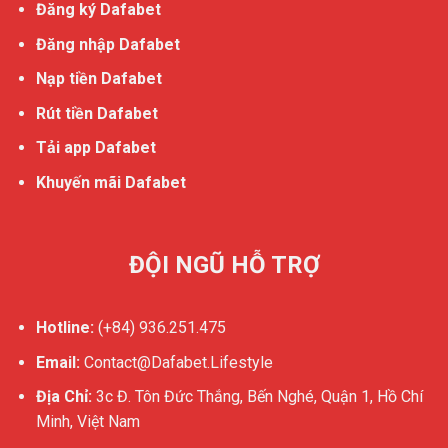
Đăng ký Dafabet
Đăng nhập Dafabet
Nạp tiền Dafabet
Rút tiền Dafabet
Tải app Dafabet
Khuyến mãi Dafabet
ĐỘI NGŨ HỖ TRỢ
Hotline:
(+84) 936.251.475
Email:
C
ontact@Dafabet.Lifestyle
Địa Chỉ:
3c Đ. Tôn Đức Thắng, Bến Nghé, Quận 1, Hồ Chí
Minh, Việt Nam