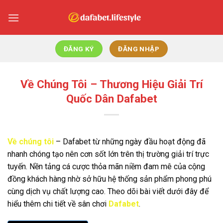
Skip
to
content
ĐĂNG KÝ
ĐĂNG NHẬP
Về Chúng Tôi – Thương Hiệu Giải Trí
Quốc Dân Dafabet
Về chúng tôi
– Dafabet từ những ngày đầu hoạt động đã
nhanh chóng tạo nên cơn sốt lớn trên thị trường giải trí trực
tuyến. Nền tảng cá cược thỏa mãn niềm đam mê của cộng
đồng khách hàng nhờ sở hữu hệ thống sản phẩm phong phú
cùng dịch vụ chất lượng cao. Theo dõi bài viết dưới đây để
hiểu thêm chi tiết về sân chơi
Dafabet
.