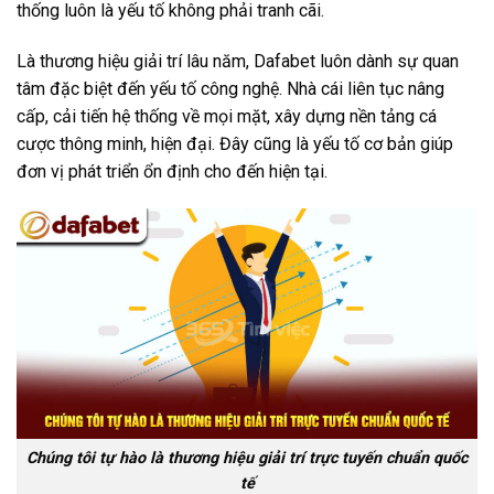
thống luôn là yếu tố không phải tranh cãi.
Là thương hiệu giải trí lâu năm, Dafabet luôn dành sự quan
tâm đặc biệt đến yếu tố công nghệ. Nhà cái liên tục nâng
cấp, cải tiến hệ thống về mọi mặt, xây dựng nền tảng cá
cược thông minh, hiện đại. Đây cũng là yếu tố cơ bản giúp
đơn vị phát triển ổn định cho đến hiện tại.
Chúng tôi tự hào là thương hiệu giải trí trực tuyến chuẩn quốc
tế