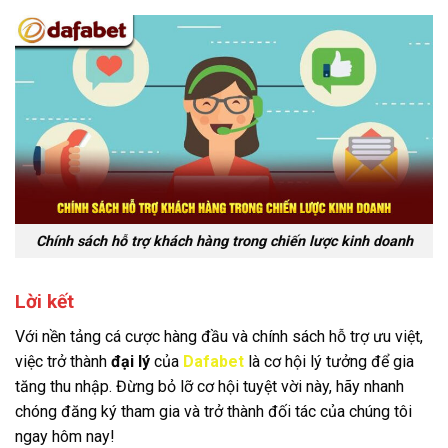
Chính sách hỗ trợ khách hàng trong chiến lược kinh doanh
Lời kết
Với nền tảng cá cược hàng đầu và chính sách hỗ trợ ưu việt,
việc trở thành
đại lý
của
Dafabet
là cơ hội lý tưởng để gia
tăng thu nhập. Đừng bỏ lỡ cơ hội tuyệt vời này, hãy nhanh
chóng đăng ký tham gia và trở thành đối tác của chúng tôi
ngay hôm nay!