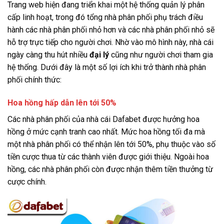
Trang web hiện đang triển khai một hệ thống quản lý phân
cấp linh hoạt, trong đó tổng nhà phân phối phụ trách điều
hành các nhà phân phối nhỏ hơn và các nhà phân phối nhỏ sẽ
hỗ trợ trực tiếp cho người chơi. Nhờ vào mô hình này, nhà cái
ngày càng thu hút nhiều
đại lý
cũng như người chơi tham gia
hệ thống. Dưới đây là một số lợi ích khi trở thành nhà phân
phối chính thức:
Hoa hồng hấp dẫn lên tới 50%
Các nhà phân phối của nhà cái Dafabet được hưởng hoa
hồng ở mức cạnh tranh cao nhất. Mức hoa hồng tối đa mà
một nhà phân phối có thể nhận lên tới 50%, phụ thuộc vào số
tiền cược thua từ các thành viên được giới thiệu. Ngoài hoa
hồng, các nhà phân phối còn được nhận thêm tiền thưởng từ
cược chính.