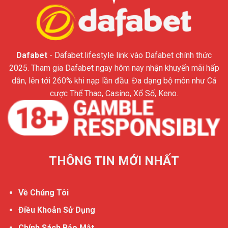
Dafabet
- Dafabet.lifestyle link vào Dafabet chính thức
2025. Tham gia Dafabet ngay hôm nay nhận khuyến mãi hấp
dẫn, lên tới 260% khi nạp lần đầu. Đa dạng bộ môn như Cá
cược Thể Thao, Casino, Xổ Số, Keno.
THÔNG TIN MỚI NHẤT
Về Chúng Tôi
Điều Khoản Sử Dụng
Chính Sách Bảo Mật