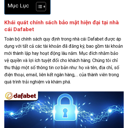
Mục Lục
Khái quát chính sách bảo mật hiện đại tại nhà
cái Dafabet
Toàn bộ chính sách quy định trong nhà cái Dafabet được áp
dụng với tất cả các tài khoản đã đăng ký, bao gồm tài khoản
mới thành lập hay hoạt động lâu năm. Mục đích nhằm bảo
vệ quyền và lợi ích tuyệt đối cho khách hàng. Chúng tôi chỉ
thu thập một số thông tin cơ bản như: họ và tên, địa chỉ, số
điện thoại, email, liên kết ngân hàng,… của thành viên trong
quá trình trải nghiệm và khám phá.