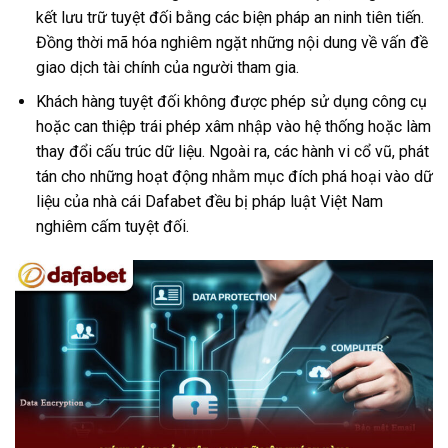
kết lưu trữ tuyệt đối bằng các biện pháp an ninh tiên tiến.
Đồng thời mã hóa nghiêm ngặt những nội dung về vấn đề
giao dịch tài chính của người tham gia.
Khách hàng tuyệt đối không được phép sử dụng công cụ
hoặc can thiệp trái phép xâm nhập vào hệ thống hoặc làm
thay đổi cấu trúc dữ liệu. Ngoài ra, các hành vi cổ vũ, phát
tán cho những hoạt động nhằm mục đích phá hoại vào dữ
liệu của nhà cái Dafabet đều bị pháp luật Việt Nam
nghiêm cấm tuyệt đối.