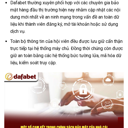
Dafabet thường xuyên phối hợp với các chuyên gia bảo
mật hàng đầu thị trường hiện nay nhằm cập nhật các nội
dung mới nhất về an ninh mạng trong vấn đề an toàn dữ
liệu khi thành viên đăng ký, mở tài khoản hoặc sử dụng
dịch vụ.
Toàn bộ thông tin của hội viên đều được lưu giữ cẩn thận
trực tiếp tại hệ thống máy chủ. Đồng thời chúng còn được
giữ an toàn bằng các hệ thống bức tường lửa, mã hóa dữ
liệu, kiểm soát truy cập.